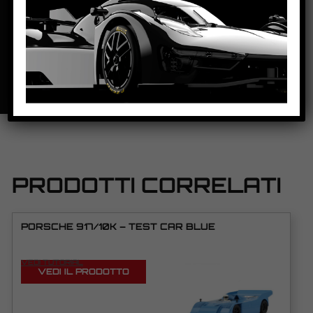
SCHEDA TECNICA
PRODOTTI CORRELATI
PORSCHE 917/10K – TEST CAR BLUE
VEDI TUTORIAL
VEDI IL PRODOTTO