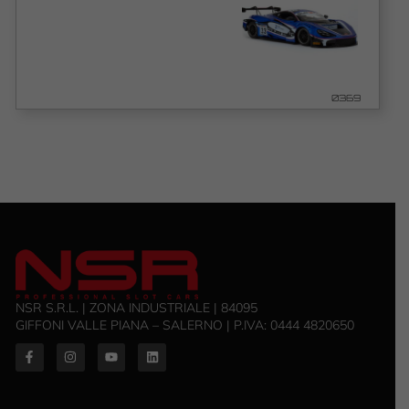
0369
NSR S.R.L. | ZONA INDUSTRIALE | 84095
GIFFONI VALLE PIANA – SALERNO | P.IVA: ‭0444 4820650‬