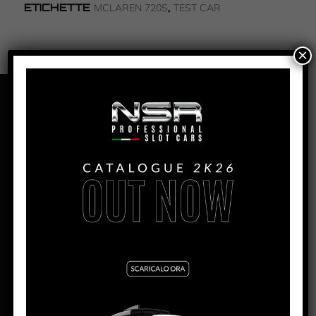
ETICHETTE
,
MCLAREN 720S
TEST CAR
×
PANORAMICA
MCLAREN 720S – OFFICIAL TEST
CAR #3
PRODUZIONE:
2022
MESE:
Aprile
MOTORE AW:
King Evo3 21.400 rpm
MOTORE SW:
Shark 25.000 rpm
LARGHEZZA:
65.3mm
ALTEZZA:
33.2mm (excl. rear wing)
LUNGHEZZA:
145mm
PASSO:
84mm
DISTANZA ASSE POSTERIORE/GUIDA:
104mm
PESO CORPO:
21.1g