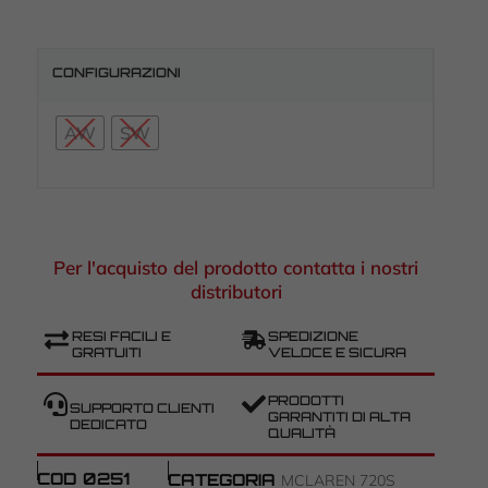
CONFIGURAZIONI
AW
SW
Per l'acquisto del prodotto contatta i nostri
distributori
RESI FACILI E
SPEDIZIONE
GRATUITI
VELOCE E SICURA
PRODOTTI
SUPPORTO CLIENTI
GARANTITI DI ALTA
DEDICATO
QUALITÀ
COD
0251
CATEGORIA
MCLAREN 720S