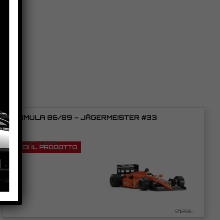
FORMULA 86/89 – JÄGERMEISTER #33
VEDI TUTORIAL
VEDI IL PRODOTTO
0125IL