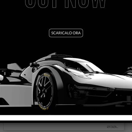
FORMULA 86/89 – BLUE OLIVETTI #8
VEDI TUTORIAL
VEDI IL PRODOTTO
0132IL