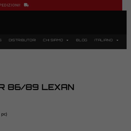
PEDIZIONI!
S
DISTRIBUTORI
CHI SIAMO
BLOG
ITALIANO
R 86/89 LEXAN
pc)