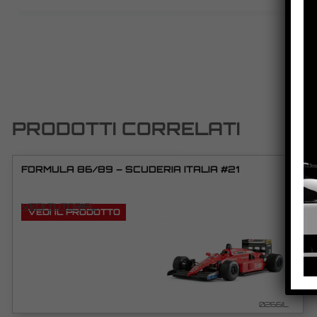
PRODOTTI CORRELATI
FORMULA 86/89 – SCUDERIA ITALIA #21
VEDI TUTORIAL
VEDI IL PRODOTTO
0266IL