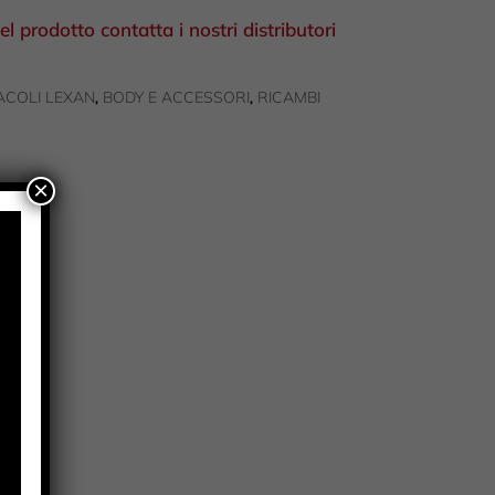
el prodotto contatta i nostri distributori
ACOLI LEXAN
BODY E ACCESSORI
RICAMBI
,
,
×