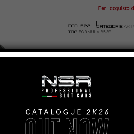
Per l'acquisto d
COD
1522
ABIT
CATEGORIE
FORMULA 86/89
TAG