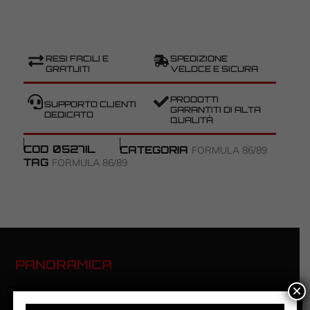
RESI FACILI E
SPEDIZIONE
GRATUITI
VELOCE E SICURA
PRODOTTI
SUPPORTO CLIENTI
GARANTITI DI ALTA
DEDICATO
QUALITÀ
COD
0527IL
CATEGORIA
FORMULA 86/89
TAG
FORMULA 86/89
PANORAMICA
×
FORMULA 86/89 ROSSO CORSA
# NM IL KING 21 EVO3