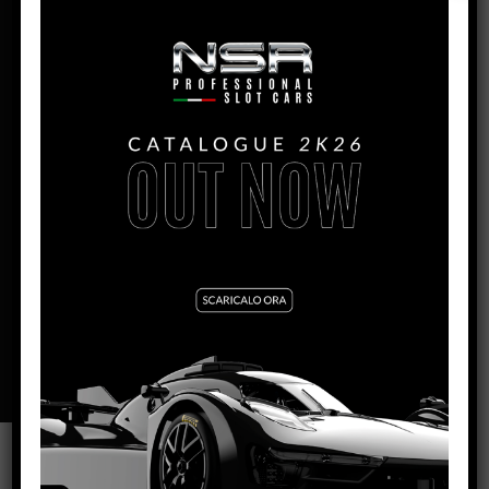
PRODUCTION:
2025
MONTH:
Aprile
ENGINE IL:
King Evo3 21.400 rpm
WIDTH:
67mm
HEIGHT:
24mm
LENGHT:
130mm
WHEELBASE:
90mm
REAR AXLE/GUIDE DISTANCE: 95
mm
BODY WEIGHT:-
11g
VARNISH FINITURE:
GLOSS
SCHEDA TECNICA