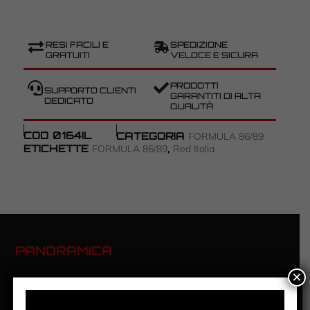
RESI FACILI E
SPEDIZIONE
GRATUITI
VELOCE E SICURA
PRODOTTI
SUPPORTO CLIENTI
GARANTITI DI ALTA
DEDICATO
QUALITÀ
COD
0164IL
CATEGORIA
FORMULA 86/89
ETICHETTE
,
FORMULA 86/89
Red Italia
PANORAMICA
×
FORMULA 86/89 – RED ITALIA
#27