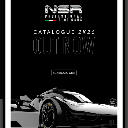
PRODUZIONE:
2022
MESE:
Settembre
MOTORE AW:
King Evo3 21.400 rpm
LARGHEZZA:
67mm
ALTEZZA:
24mm
LUNGHEZZA:
130mm
PASSO:
90mm
DISTANZA ASSE POSTERIORE/GUIDA:
95mm
PESO CORPO:
11g
SCHEDA TECNICA