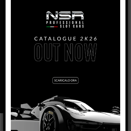
PRODUCTION:
2024
MONTH:
Luglio
ENGINE IL:
King Evo3 21.400 rpm
WIDTH:
67mm
HEIGHT:
24mm
LENGHT:
130mm
WHEELBASE:
90mm
REAR AXLE/GUIDE DISTANCE:
95mm
BODY WEIGHT:
11g
VARNISH FINITURE:
GLOSS
SCHEDA TECNICA