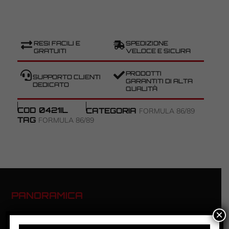
RESI FACILI E
SPEDIZIONE
GRATUITI
VELOCE E SICURA
PRODOTTI
SUPPORTO CLIENTI
GARANTITI DI ALTA
DEDICATO
QUALITÀ
COD
0421IL
CATEGORIA
FORMULA 86/89
TAG
FORMULA 86/89
PANORAMICA
×
FORMULA 86/89 – LEYTON
HOUSE #15 MG 89 LIVERY