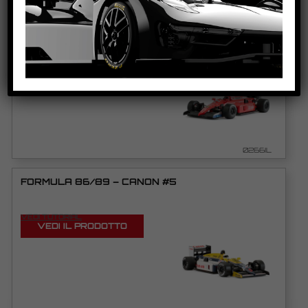
FORMULA 86/89 – SCUDERIA ITALIA #21
VEDI TUTORIAL
VEDI IL PRODOTTO
0266IL
FORMULA 86/89 – CANON #5
VEDI TUTORIAL
VEDI IL PRODOTTO