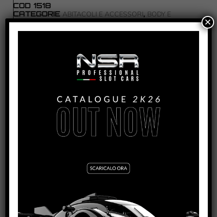
COD
1518
CATEGORIE
,
ABITACOLI E ACCESSORI
BODY E
×
,
ACCESSORI
RICAMBI
TAG
FORMULA 86/89
PRODOTTI CORRELATI
FORMULA 86/89 – BENETTON #22
VEDI TUTORIAL
VEDI IL PRODOTTO
0280