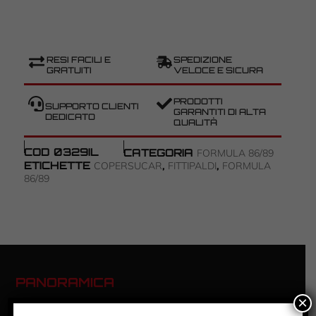
RESI FACILI E
SPEDIZIONE
GRATUITI
VELOCE E SICURA
PRODOTTI
SUPPORTO CLIENTI
GARANTITI DI ALTA
DEDICATO
QUALITÀ
COD
0329IL
CATEGORIA
FORMULA 86/89
ETICHETTE
,
,
COPERSUCAR
FITTIPALDI
FORMULA
86/89
PANORAMICA
×
FORMULA 86/89 – FITTIPALDI