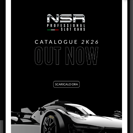
COPERSUCAR – #16
PRODUCTION:
2023
MONTH:
Marzo
ENGINE IL:
King Evo3 21.400 rpm
WIDTH:
67mm
HEIGHT:
24mm
LENGHT:
130mm
WHEELBASE:
90mm
REAR AXLE/GUIDE DISTANCE:
95mm
BODY WEIGHT:
11g
VARNISH FINITURE:
GLOSS
SCHEDA TECNICA