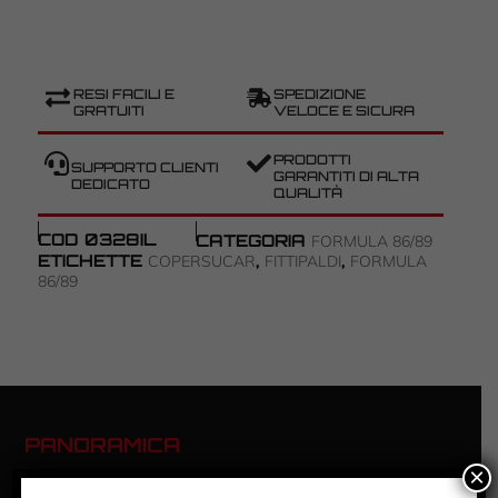
RESI FACILI E
SPEDIZIONE
GRATUITI
VELOCE E SICURA
PRODOTTI
SUPPORTO CLIENTI
GARANTITI DI ALTA
DEDICATO
QUALITÀ
COD
0328IL
CATEGORIA
FORMULA 86/89
ETICHETTE
,
,
COPERSUCAR
FITTIPALDI
FORMULA
86/89
PANORAMICA
×
FORMULA 86/89 – FITTIPALDI