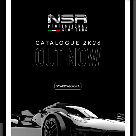
COPERSUCAR – #14
PRODUCTION:
2023
MONTH:
Marzo
ENGINE IL:
King Evo3 21.400 rpm
WIDTH:
67mm
HEIGHT:
24mm
LENGHT:
130mm
WHEELBASE:
90mm
REAR AXLE/GUIDE DISTANCE:
95mm
BODY WEIGHT:
11g
VARNISH FINITURE:
GLOSS
SCHEDA TECNICA