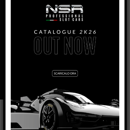
MONTH:
Giugno
ENGINE IL:
King Evo3 21.400 rpm
WIDTH:
– 65mm
HEIGHT:
– 28mm
LENGHT:
– 158mm
WHEELBASE:
– 102mm
REAR AXLE/GUIDE DISTANCE:
– 107mm
BODY WEIGHT:
–
VARNISH FINITURE:
GLOSS
SCHEDA TECNICA
PRODOTTI CORRELATI