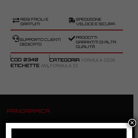
RESI FACILI E
SPEDIZIONE
GRATUITI
VELOCE E SICURA
PRODOTTI
SUPPORTO CLIENTI
GARANTITI DI ALTA
DEDICATO
QUALITÀ
COD
0340
CATEGORIA
FORMULA 22/26
ETICHETTE
,
AM
FORMULA 22
PANORAMICA
×
FORMULA 22 – GREEN AM – #5
PRODUCTION:
2023