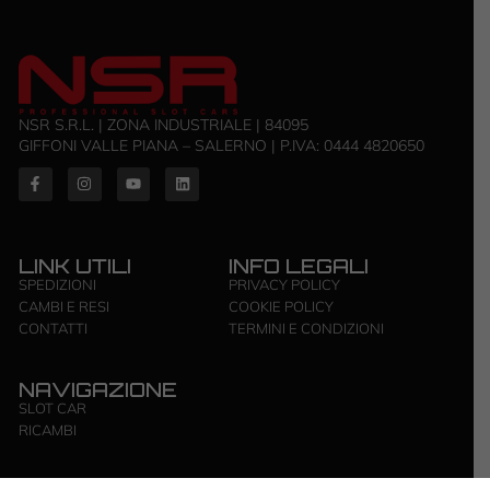
NSR S.R.L. | ZONA INDUSTRIALE | 84095
GIFFONI VALLE PIANA – SALERNO | P.IVA: ‭0444 4820650‬
LINK UTILI
INFO LEGALI
SPEDIZIONI
PRIVACY POLICY
CAMBI E RESI
COOKIE POLICY
CONTATTI
TERMINI E CONDIZIONI
NAVIGAZIONE
SLOT CAR
RICAMBI