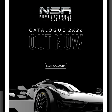
PRODUCTION:
2023
MONTH:
Giugno
ENGINE IL:
King Evo3 21.400 rpm
WIDTH:
– 65mm
HEIGHT:
– 28mm
LENGHT:
– 158mm
WHEELBASE:
– 102mm
REAR AXLE/GUIDE DISTANCE:
– 107mm
BODY WEIGHT:
–
VARNISH FINITURE:
GLOSS
SCHEDA TECNICA