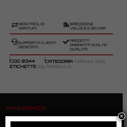
RESI FACILI E
SPEDIZIONE
GRATUITI
VELOCE E SICURA
PRODOTTI
SUPPORTO CLIENTI
GARANTITI DI ALTA
DEDICATO
QUALITÀ
COD
0344
CATEGORIA
FORMULA 22/26
ETICHETTE
,
AM
FORMULA 22
PANORAMICA
×
FORMULA 22 – GREEN AM – #14