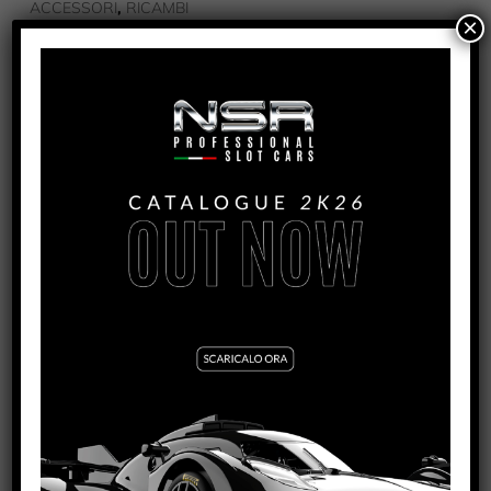
,
ACCESSORI
RICAMBI
×
TAG
Corvette C7.R
PRODOTTI CORRELATI
CORVETTE C7.R RACING FLEXIBLE REAR WING
VEDI TUTORIAL
VEDI IL PRODOTTO
1541
CORVETTE C7.R LEXAN INTERIOR