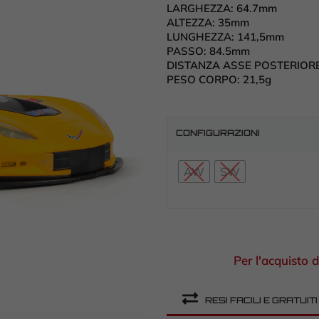
LARGHEZZA:
64.7mm
ALTEZZA:
35mm
LUNGHEZZA:
141,5mm
PASSO:
84.5mm
DISTANZA ASSE POSTERIOR
PESO CORPO:
21,5g
CONFIGURAZIONI
AW
SW
Per l'acquisto d
RESI FACILI E GRATUITI