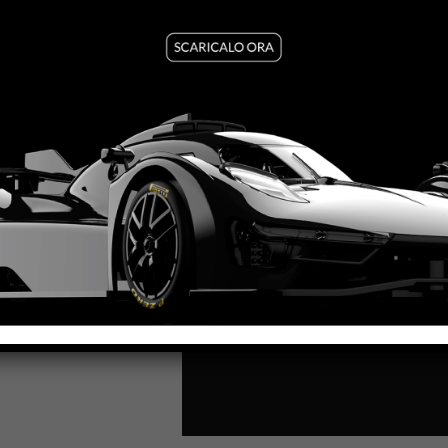
MESE:
Luglio
MOTORE AW:
King 21 Evo3
MOTORE SW:
Shark 25K – 
LARGHEZZA:
64.7mm
ALTEZZA:
35mm
LUNGHEZZA:
141,5mm
PASSO:
84.5mm
DISTANZA ASSE POSTERIO
PESO CORPO:
21,5g
SC