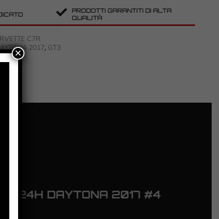
PRODOTTI GARANTITI DI ALTA
DICATO
QUALITÀ
RVETTE C7R
AYTONA 2017
GT3
,
×
 – 24H DAYTONA 2017 #4