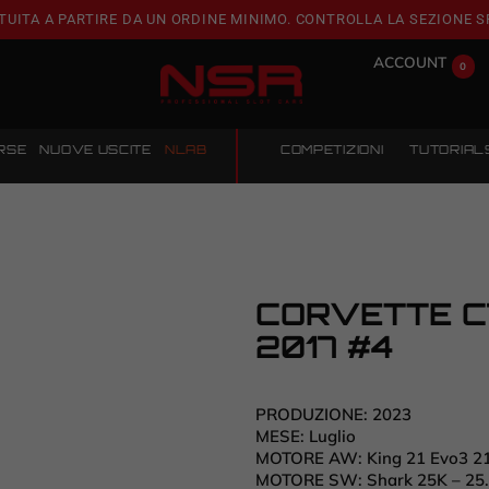
TUITA A PARTIRE DA UN ORDINE MINIMO. CONTROLLA LA SEZIONE S
ACCOUNT
0
RSE
NUOVE USCITE
NLAB
COMPETIZIONI
TUTORIAL
CORVETTE C
2017 #4
PRODUZIONE:
2023
MESE:
Luglio
MOTORE AW:
King 21 Evo3 2
MOTORE SW:
Shark 25K – 25