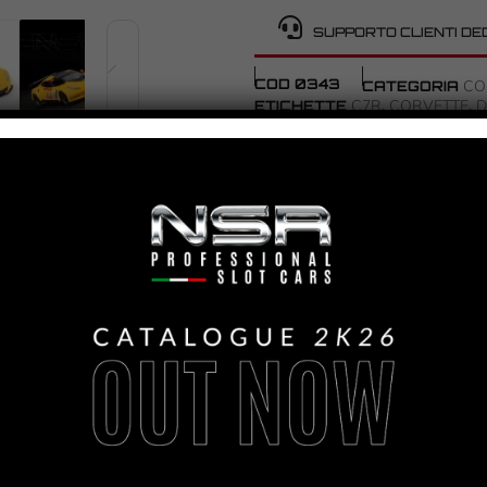
SUPPORTO CLIENTI DE
COD
0343
CO
CATEGORIA
C7R
CORVETTE
D
ETICHETTE
,
,
PANORAMICA
CORVETTE C7.R
PRODUZIONE:
2023