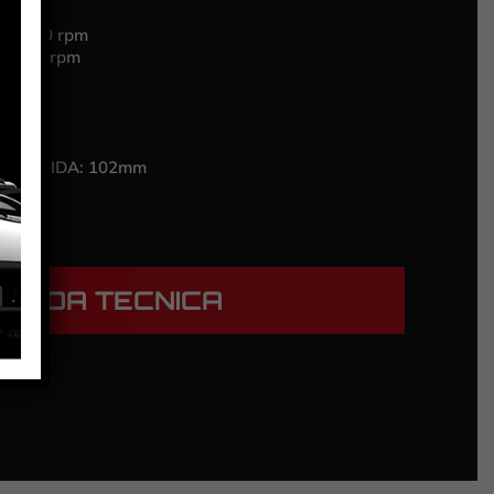
 21.400 rpm
25.000 rpm
RE/GUIDA:
102mm
HEDA TECNICA