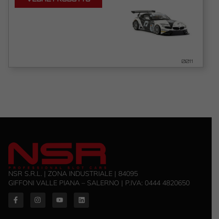
0011
NSR S.R.L. | ZONA INDUSTRIALE | 84095
GIFFONI VALLE PIANA – SALERNO | P.IVA: ‭0444 4820650‬