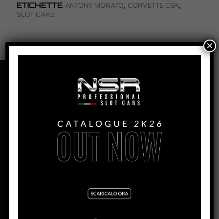
ETICHETTE
,
,
ANTONY MORATO
CORVETTE C6R
SLOT CARS
×
PANORAMICA
CORVETTE C6.R – ANTONY
MORATO – #133
PRODUZIONE:
2014
MESE:
Aprile
MOTORE AW:
King 21 Evo3 21.400 rpm
MOTORE SW:
Shark 25K – 25.000 rpm
LARGHEZZA:
62.7mm
ALTEZZA:
38mm
LUNGHEZZA:
139,5mm
PASSO:
82,5mm
DISTANZA ASSE POSTERIORE/GUIDA:
99,5mm