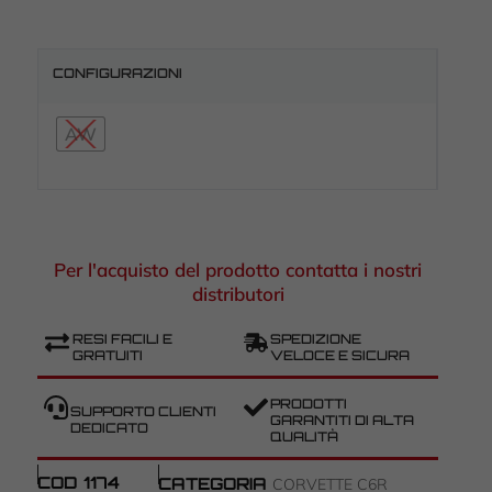
CONFIGURAZIONI
AW
Per l'acquisto del prodotto contatta i nostri
distributori
RESI FACILI E
SPEDIZIONE
GRATUITI
VELOCE E SICURA
PRODOTTI
SUPPORTO CLIENTI
GARANTITI DI ALTA
DEDICATO
QUALITÀ
COD
1174
CATEGORIA
CORVETTE C6R