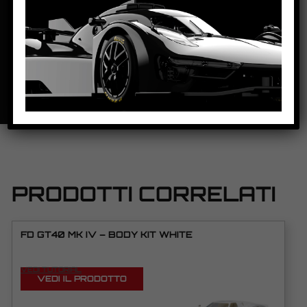
PESO CORPO:
20,5g
SCHEDA TECNICA
PRODOTTI CORRELATI
FD GT40 MK IV – BODY KIT WHITE
VEDI TUTORIAL
VEDI IL PRODOTTO