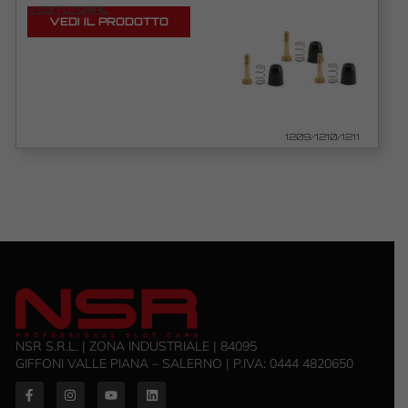
VEDI TUTORIAL
VEDI IL PRODOTTO
1209/1210/1211
NSR S.R.L. | ZONA INDUSTRIALE | 84095
GIFFONI VALLE PIANA – SALERNO | P.IVA: ‭0444 4820650‬