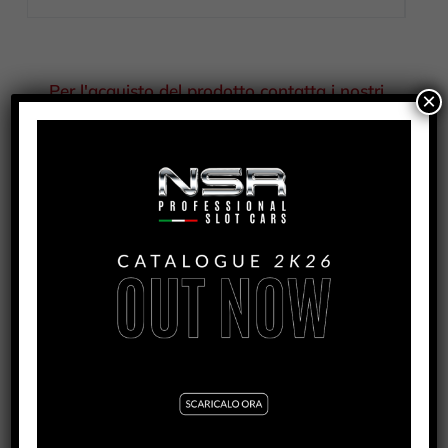
Per l'acquisto del prodotto contatta i nostri
×
distributori
COD
1300/1301/1304
CATEGORIA
ABITACOLI E ACCESSORI
PRODOTTI CORRELATI
MOSLER MT900R – JÄGERMEISTER #44
VEDI TUTORIAL
VEDI IL PRODOTTO