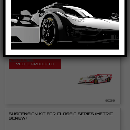
0105/0106
MOSLER MT900R – BLANCPAIN SPRINT SERIES
2005 #101
VEDI TUTORIAL
VEDI IL PRODOTTO
0030
SUSPENSION KIT FOR CLASSIC SERIES (METRIC
SCREW)