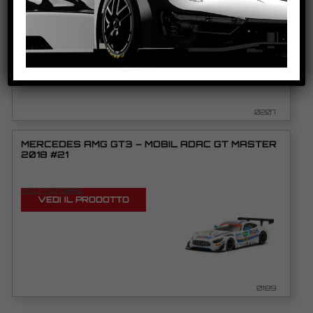
VEDI TUTORIAL
VEDI IL PRODOTTO
0207
MERCEDES AMG GT3 – MOBIL ADAC GT MASTER
2018 #21
VEDI TUTORIAL
VEDI IL PRODOTTO
0189