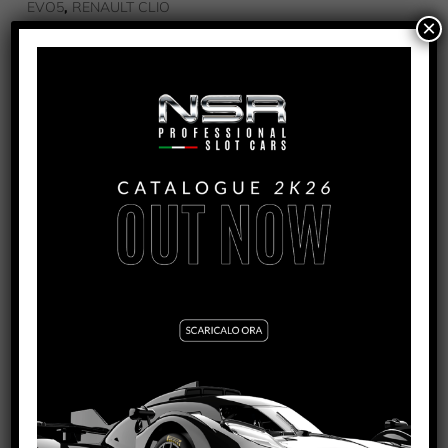
,
EVO5
RENAULT CLIO
×
PRODOTTI CORRELATI
BMW Z4 GT3 – ROCKINGAM 2015 – #63
VEDI TUTORIAL
VEDI IL PRODOTTO
0059
MERCEDES AMG GT3 – REPSOL RACING #7