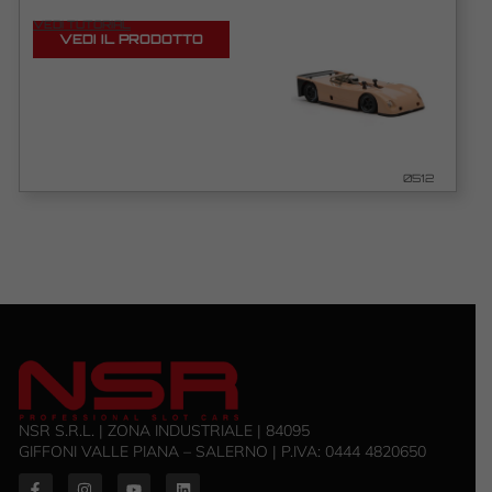
VEDI TUTORIAL
VEDI IL PRODOTTO
0512
NSR S.R.L. | ZONA INDUSTRIALE | 84095
GIFFONI VALLE PIANA – SALERNO | P.IVA: ‭0444 4820650‬