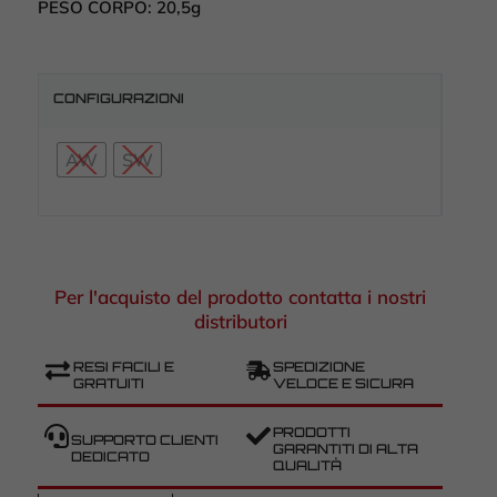
PESO CORPO:
20,5g
CONFIGURAZIONI
AW
SW
Per l'acquisto del prodotto contatta i nostri
distributori
RESI FACILI E
SPEDIZIONE
GRATUITI
VELOCE E SICURA
PRODOTTI
SUPPORTO CLIENTI
GARANTITI DI ALTA
DEDICATO
QUALITÀ