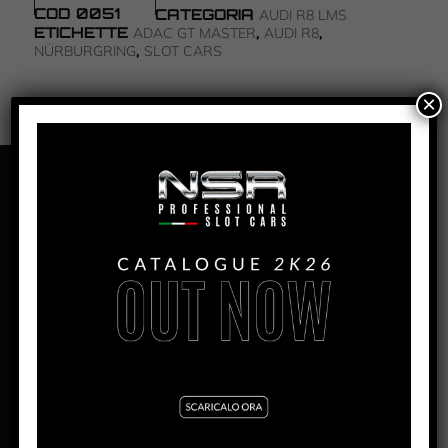
COD
0051
CATEGORIA
AUDI R8 LMS
ETICHETTE
,
,
ADAC GT MASTER
AUDI R8
,
NÜRBURGRING
SLOT CARS
×
PANORAMICA
AUDI R8 LMS – NÜRBURGRING
2012 – ADAC GT MASTER – #40
PRODUZIONE:
2017
MESE:
Novembre
MOTORE AW:
King 21 Evo3 21.400 rpm
MOTORE SW:
Shark 25K – 25.000 rpm
LARGHEZZA:
62.7mm
ALTEZZA:
38mm
LUNGHEZZA:
139,5mm
PASSO:
82,5mm