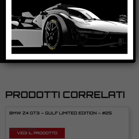
DISTANZA ASSE POSTERIORE/GUIDA:
99,5mm
PESO CORPO:
20,5g
SCHEDA TECNICA
PRODOTTI CORRELATI
BMW Z4 GT3 – GULF LIMITED EDITION – #25
VEDI TUTORIAL
VEDI IL PRODOTTO