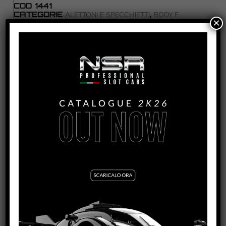
COD
1441
CATEGORIE
,
ALETTONI E SPECCHIETTI
BODY E
×
,
ACCESSORI
RICAMBI
TAG
ASV
PRODOTTI CORRELATI
ASV GT3 WHITE BODY KIT
VEDI TUTORIAL
VEDI IL PRODOTTO
1443