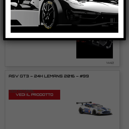
ASV GT3 WINDOWS & LIGHTS
VEDI TUTORIAL
VEDI IL PRODOTTO
1440
ASV GT3 – 24H LEMANS 2016 – #99
VEDI TUTORIAL
VEDI IL PRODOTTO