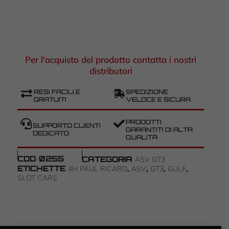
Per l'acquisto del prodotto contatta i nostri
distributori
RESI FACILI E
SPEDIZIONE
GRATUITI
VELOCE E SICURA
PRODOTTI
SUPPORTO CLIENTI
GARANTITI DI ALTA
DEDICATO
QUALITÀ
COD
0255
CATEGORIA
ASV GT3
ETICHETTE
,
,
,
,
4H PAUL RICARD
ASV
GT3
GULF
SLOT CARS