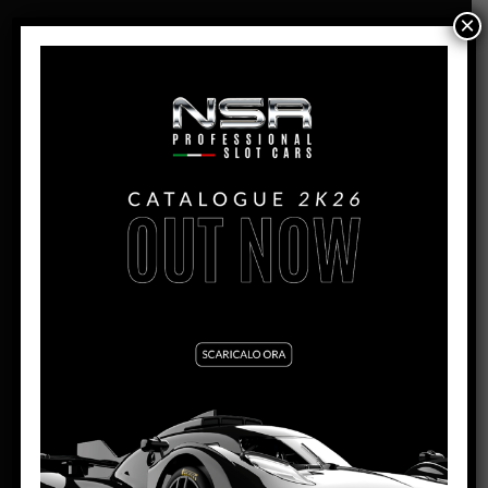
×
PANORAMICA
ASV GT3 – 4H PAUL RICARD –
GULF – #85
PRODUZIONE:
2022
MESE:
Aprile
MOTORE AW:
King 21 Evo3 21.400 rpm
MOTORE SW:
Shark 25K – 25.000 rpm
LARGHEZZA:
63.5mm
ALTEZZA:
35,5mm
LUNGHEZZA:
140,5mm
PASSO:
82.5mm
DISTANZA ASSE POSTERIORE/GUIDA:
95,5mm
PESO CORPO: 19
,5g
SCHEDA TECNICA