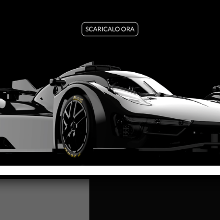
PRODUZIONE:
2017
MESE:
Dicembre
MOTORE AW:
King 21 Evo3
MOTORE SW:
Shark 25K – 
LARGHEZZA:
63.5mm
ALTEZZA:
35,5mm
LUNGHEZZA:
140,5mm
PASSO:
82.5mm
DISTANZA ASSE POSTERIO
PESO CORPO: 19
,5g
SC