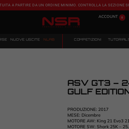
TUITA A PARTIRE DA UN ORDINE MINIMO. CONTROLLA LA SEZIONE S
ACCOUNT
0
RSE
NUOVE USCITE
NLAB
COMPETIZIONI
TUTORIAL
ASV GT3 – 2
GULF EDITIO
PRODUZIONE:
2017
MESE:
Dicembre
MOTORE AW:
King 21 Evo3 2
MOTORE SW:
Shark 25K – 25