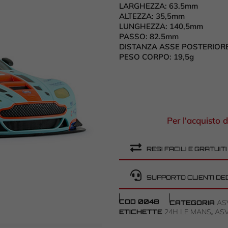
LARGHEZZA:
63.5mm
ALTEZZA:
35,5mm
LUNGHEZZA:
140,5mm
PASSO:
82.5mm
DISTANZA ASSE POSTERIOR
PESO CORPO: 19
,5g
Per l'acquisto d
RESI FACILI E GRATUITI
SUPPORTO CLIENTI DE
COD
0048
AS
CATEGORIA
24H LE MANS
AS
ETICHETTE
,