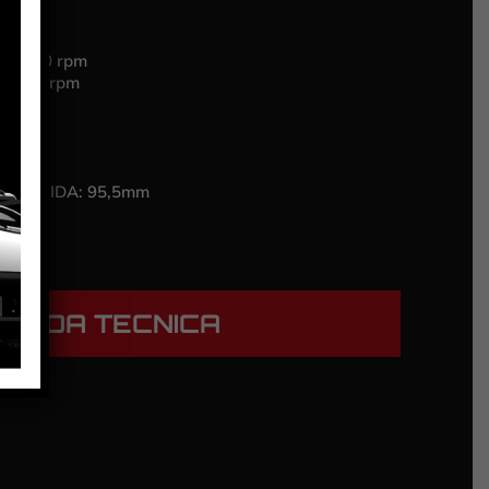
 21.400 rpm
25.000 rpm
RE/GUIDA:
95,5mm
HEDA TECNICA