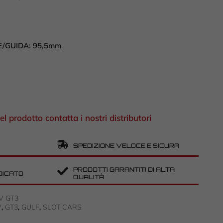
E/GUIDA:
95,5mm
el prodotto contatta i nostri distributori
SPEDIZIONE VELOCE E SICURA
PRODOTTI GARANTITI DI ALTA
DICATO
QUALITÀ
V GT3
V
GT3
GULF
SLOT CARS
,
,
,