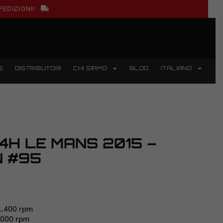
PEDIZIONI!
S
DISTRIBUTORI
CHI SIAMO
BLOG
ITALIANO
4H LE MANS 2015 –
N #95
1.400 rpm
.000 rpm