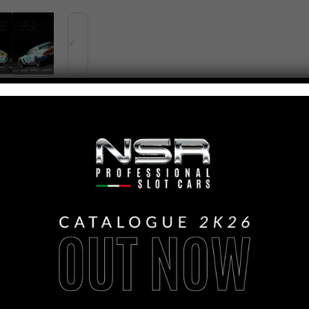
PANORAMICA
ASV GT3 – 24H
EDITION #95