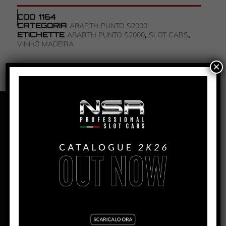
COD
1164
CATEGORIA
ABARTH PUNTO S2000
ETICHETTE
,
,
ABARTH PUNTO S2000
SLOT CARS
VINHO MADEIRA
×
PANORAMICA
ABARTH PUNTO S2000 – RALLY
VINHO MADEIRA 2006 – #74
PRODUZIONE:
2005
MESE:
Luglio
MOTORE AW:
King 21 EVO3 – 21.400 rpm
MOTORE SW:
Shark 25K – 25.000 rpm
MOTORE IL:
King Evo3 21.400 rpm
LARGHEZZA:
63mm