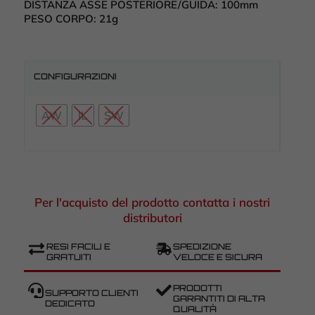
DISTANZA ASSE POSTERIORE/GUIDA:
100mm
PESO CORPO:
21g
CONFIGURAZIONI
AW
IL
SW
Per l'acquisto del prodotto contatta i nostri
distributori
RESI FACILI E
SPEDIZIONE
GRATUITI
VELOCE E SICURA
PRODOTTI
SUPPORTO CLIENTI
GARANTITI DI ALTA
DEDICATO
QUALITÀ