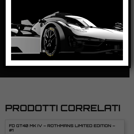
ALTEZZA:
45mm
LUNGHEZZA:
125.5mm
PASSO:
82mm
DISTANZA ASSE POSTERIORE/GUIDA:
100mm
PESO CORPO:
21g
SCHEDA TECNICA
PRODOTTI CORRELATI
FD GT40 MK IV – ROTHMANS LIMITED EDITION –
#1