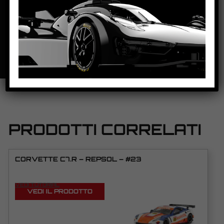
SCHEDA TECNICA
PRODOTTI CORRELATI
CORVETTE C7.R – REPSOL – #23
VEDI TUTORIAL
VEDI IL PRODOTTO