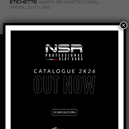
ETICHETTE
,
ABARTH 500 ASSETTO CORSE
,
REPSOL
SLOT CARS
×
PANORAMICA
ABARTH 500 JOHN PLAYER
SPECIAL LIVERY #2
PRODUZIONE:
2024
MESE:
Settembre
MOTORE SW:
Shark EVO 21.5K – 21.900 rpm
LARGHEZZA:
56.5mm
ALTEZZA:
47mm
LUNGHEZZA:
120.8mm
PASSO:
73.5mm
DISTANZA ASSE POSTERIORE/GUIDA:
92mm
PESO CORPO:
17.5g