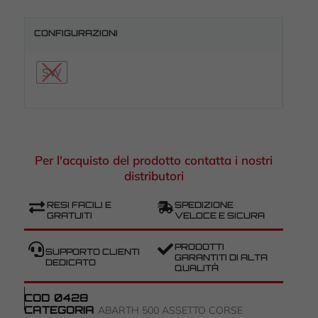
CONFIGURAZIONI
SW
Per l'acquisto del prodotto contatta i nostri
distributori
RESI FACILI E
SPEDIZIONE
GRATUITI
VELOCE E SICURA
PRODOTTI
SUPPORTO CLIENTI
GARANTITI DI ALTA
DEDICATO
QUALITÀ
COD
0428
CATEGORIA
ABARTH 500 ASSETTO CORSE