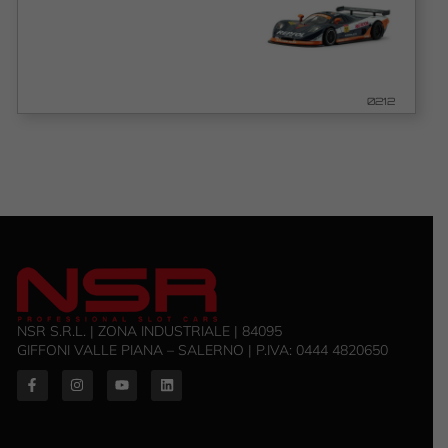
0212
NSR S.R.L. | ZONA INDUSTRIALE | 84095
GIFFONI VALLE PIANA – SALERNO | P.IVA: ‭0444 4820650‬