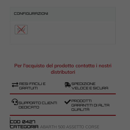
CONFIGURAZIONI
SW
Per l'acquisto del prodotto contatta i nostri
distributori
RESI FACILI E
SPEDIZIONE
GRATUITI
VELOCE E SICURA
PRODOTTI
SUPPORTO CLIENTI
GARANTITI DI ALTA
DEDICATO
QUALITÀ
COD
0427
CATEGORIA
ABARTH 500 ASSETTO CORSE