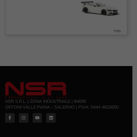
1196
NSR S.R.L. | ZONA INDUSTRIALE | 84095
GIFFONI VALLE PIANA – SALERNO | P.IVA: ‭0444 4820650‬