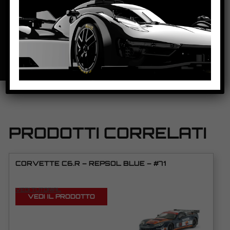
SCHEDA TECNICA
PRODOTTI CORRELATI
CORVETTE C6.R – REPSOL BLUE – #71
VEDI TUTORIAL
VEDI IL PRODOTTO