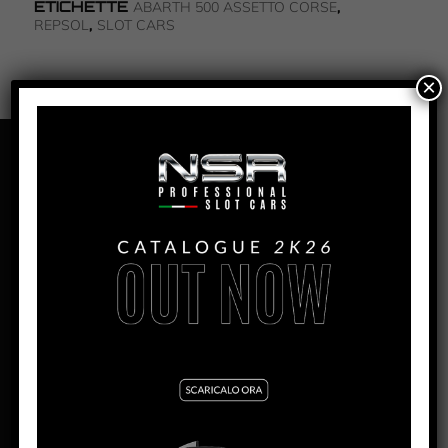
ETICHETTE
,
ABARTH 500 ASSETTO CORSE
,
REPSOL
SLOT CARS
×
PANORAMICA
ABARTH 500 JOHN PLAYER
SPECIAL LIVERY #1
PRODUZIONE:
2024
MESE:
Settembre
MOTORE SW:
Shark EVO 21.5K – 21.900 rpm
LARGHEZZA:
56.5mm
ALTEZZA:
47mm
LUNGHEZZA:
120.8mm
PASSO:
73.5mm
DISTANZA ASSE POSTERIORE/GUIDA:
92mm
PESO CORPO:
17.5g