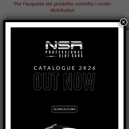
Per l'acquisto del prodotto contatta i nostri
distributori
×
COD
2006430/2006431/2006432/2006433/2006
CATEGORIA
MECCANICA 2MM
PRODOTTI CORRELATI
RENAULT CLIO – BODY KIT COLOR – INLINE
VEDI TUTORIAL
VEDI IL PRODOTTO