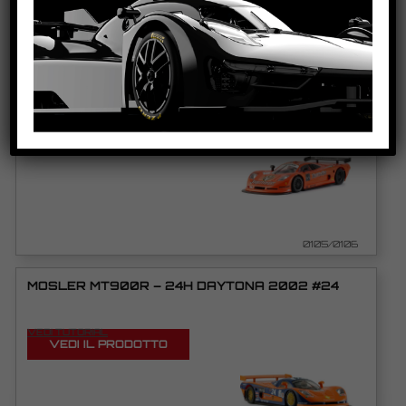
1035
MOSLER MT900R – JÄGERMEISTER #44
VEDI TUTORIAL
VEDI IL PRODOTTO
0105/0106
MOSLER MT900R – 24H DAYTONA 2002 #24
VEDI TUTORIAL
VEDI IL PRODOTTO