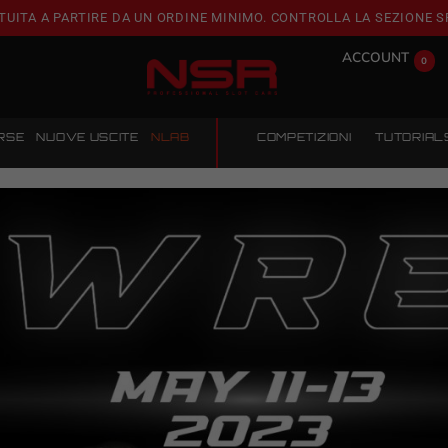
TUITA A PARTIRE DA UN ORDINE MINIMO. CONTROLLA LA SEZIONE S
ACCOUNT
0
RSE
NUOVE USCITE
NLAB
COMPETIZIONI
TUTORIAL