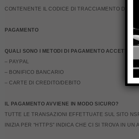
CONTENENTE IL CODICE DI TRACCIAMENTO DELLA
PAGAMENTO
QUALI SONO I METODI DI PAGAMENTO ACCETTATI
– PAYPAL
– BONIFICO BANCARIO
– CARTE DI CREDITO/DEBITO
IL PAGAMENTO AVVIENE IN MODO SICURO?
TUTTE LE TRANSAZIONI EFFETTUATE SUL SITO NS
INIZIA PER “HTTPS” INDICA CHE CI SI TROVA IN UN