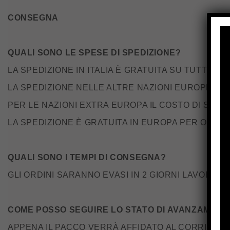
CONSEGNA
QUALI SONO LE SPESE DI SPEDIZIONE?
LA SPEDIZIONE IN ITALIA È GRATUITA SU TUTTI GLI 
LA SPEDIZIONE NELLE ALTRE NAZIONI EUROPEE HA U
PER LE NAZIONI EXTRA EUROPA IL COSTO DI SPEDIZI
LA SPEDIZIONE È GRATUITA IN EUROPA PER ORDINI 
QUALI SONO I TEMPI DI CONSEGNA?
GLI ORDINI SARANNO EVASI IN 2 GIORNI LAVORATIV
COME POSSO SEGUIRE LO STATO DI AVANZAMENT
APPENA IL PACCO VERRÀ AFFIDATO AL CORRIERE 