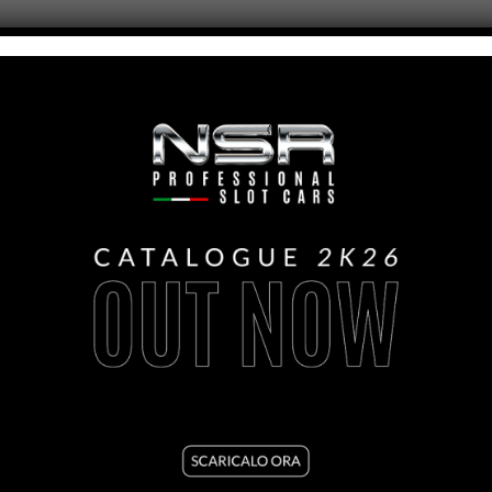
ORDINI A PARTIRE DA € 100,00.
N COSTO DI € 17,99 (IVA INCLUSA).
ONE È DI € 30,00 (IVA INCLUSA).
A PARTIRE DA € 100,00.
I.
O DEL MIO ORDINE?
INCARICATO DEL SERVIZIO DI CONSEGNA, RICEVERAI