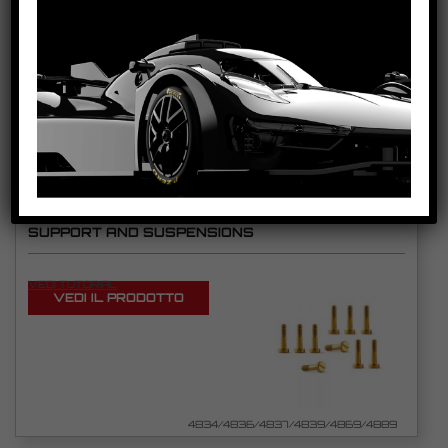
VEDI TUTORIAL
VEDI IL PRODOTTO
4860-1-
14841/4842/4843/4844/4845/4859/4841BLACK/4842BLACK/4
844BLACK/4859BLACK
RACING METRIC SCREWS FOR BODY, MOTOR
SUPPORT AND SUSPENSIONS
VEDI TUTORIAL
VEDI IL PRODOTTO
4834/4836/4837/4839/4869/4889