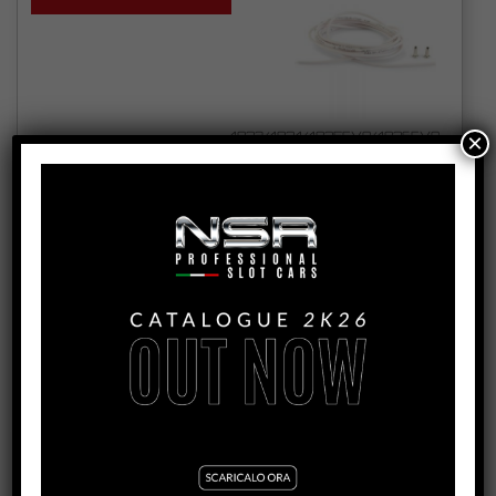
4823/4824/4825EVO/4826EVO
×
PICKUP GUIDE SCREWS
VEDI TUTORIAL
VEDI IL PRODOTTO
4852/4857
RACING PICKUP GUIDES (ALL MODELS)